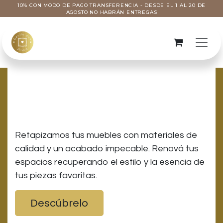
Ir al contenido
10% CON MODO DE PAGO TRANSFERENCIA - DESDE EL 1 AL 20 DE
AGOSTO NO HABRÁN ENTREGAS
Devolvele el Alma a
tus muebles
Retapizamos tus muebles con materiales de
calidad y un acabado impecable. Renová tus
espacios recuperando el estilo y la esencia de
tus piezas favoritas.
Descúbrelo