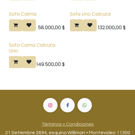
Sofa Calma
Sofa Lino Calcuta
58.000,00
$
132.000,00
$
Sofa Cama Calcuta
Lino
149.500,00
$
Términos y Condiciones
21 Setiembre 2694, esquina Williman • Montevideo 11300