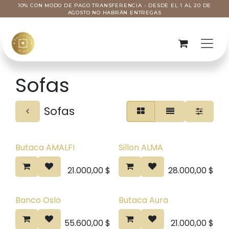
Ir al contenido
10% CON MODO DE PAGO TRANSFERENCIA - DESDE EL 1 AL 20 DE
AGOSTO NO HABRÁN ENTREGAS
Sofas
Sofas
Butaca AMALFI
Sillon ALMA
Pre venta
21.000,00
$
28.000,00
$
Banco Oslo
Butaca Aura
55.600,00
$
21.000,00
$