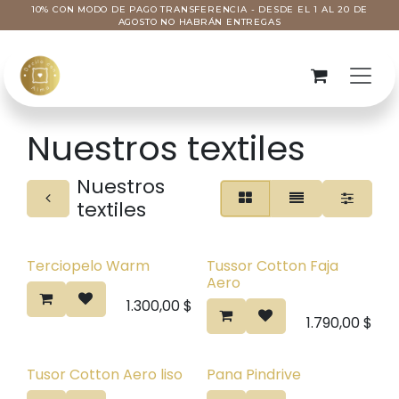
Ir al contenido
10% CON MODO DE PAGO TRANSFERENCIA - DESDE EL 1 AL 20 DE
AGOSTO NO HABRÁN ENTREGAS
Nuestros textiles
Nuestros
textiles
Terciopelo Warm
Tussor Cotton Faja
Aero
1.300,00
$
1.790,00
$
Tusor Cotton Aero liso
Pana Pindrive