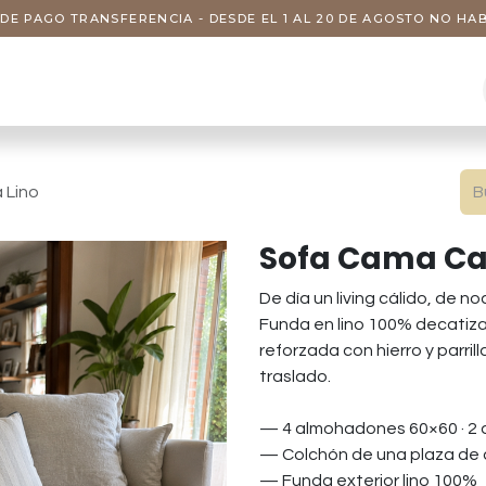
DE PAGO TRANSFERENCIA - DESDE EL 1 AL 20 DE AGOSTO NO H
s
Visitas
Servicios
Nosotros
 Lino
Sofa Cama Ca
De día un living cálido, de 
Funda en lino 100% decatiza
reforzada con hierro y parri
traslado.
— 4 almohadones 60×60 · 2
— Colchón de una plaza de a
— Funda exterior lino 100%