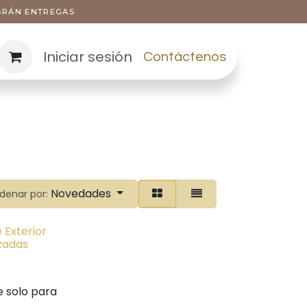
ABRÁN ENTREGAS
Iniciar sesión
Contáctenos
Novedades
denar por:
 Exterior
zadas
e solo para