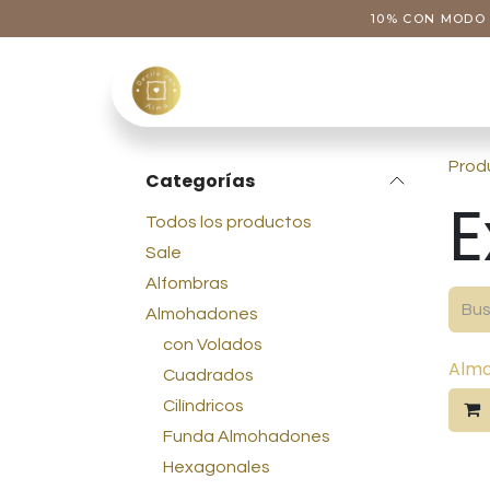
Ir al contenido
10% CON MODO 
Tienda
Categoría
Prod
Categorías
E
Todos los productos
Sale
Alfombras
Almohadones
con Volados
Almo
Cuadrados
Cilíndricos
Funda Almohadones
Hexagonales