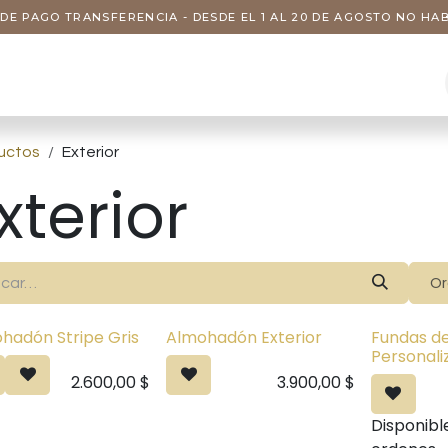
DE PAGO TRANSFERENCIA - DESDE EL 1 AL 20 DE AGOSTO NO H
s
Visitas
Servicios
Nosotros
uctos
Exterior
xterior
Or
hadón Stripe Gris
Almohadón Exterior
Fundas de
Personali
2.600,00
$
3.900,00
$
Disponibl