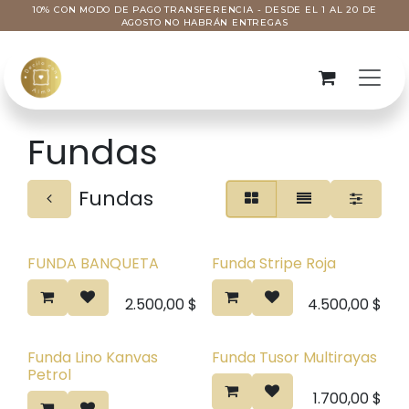
Ir al contenido
10% CON MODO DE PAGO TRANSFERENCIA - DESDE EL 1 AL 20 DE
AGOSTO NO HABRÁN ENTREGAS
Fundas
Fundas
FUNDA BANQUETA
Funda Stripe Roja
2.500,00
$
4.500,00
$
Funda Lino Kanvas
Funda Tusor Multirayas
Petrol
1.700,00
$